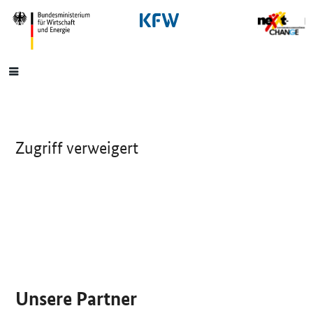
SrOnlyNavigation
Hauptmenü
Zugriff verweigert
SrOnlyServicemenü
Unsere Partner