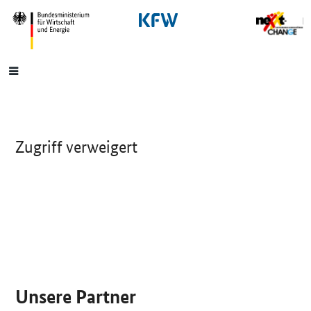
SrOnlyNavigation
Hauptmenü
Zugriff verweigert
SrOnlyServicemenü
Unsere Partner