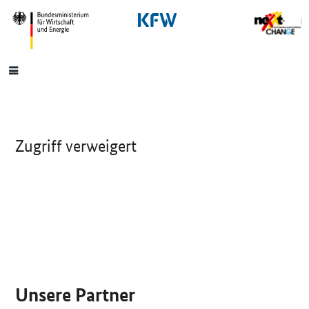
SrOnlyNavigation
Hauptmenü
Zugriff verweigert
SrOnlyServicemenü
Unsere Partner