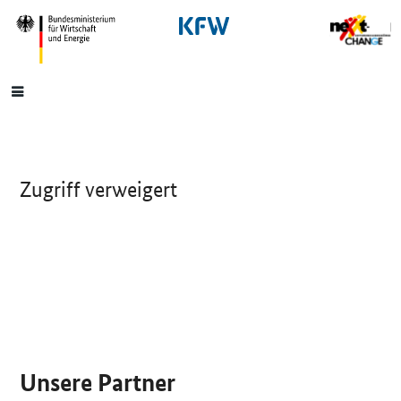
SrOnlyNavigation
Hauptmenü
Zugriff verweigert
SrOnlyServicemenü
Unsere Partner