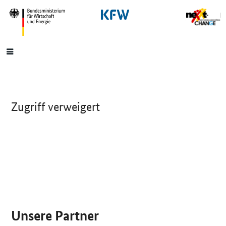
SrOnlyNavigation
Hauptmenü
Zugriff verweigert
SrOnlyServicemenü
Unsere Partner