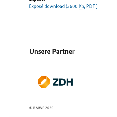
Exposé download (3600
Kb
, PDF )
SrOnlyServicemenü
Unsere Partner
© BMWE 2026