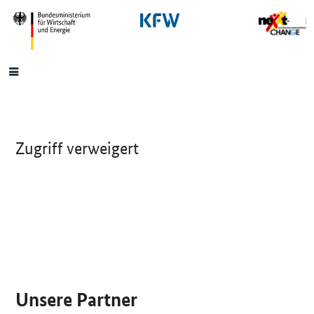
SrOnlyNavigation
Hauptmenü
Zugriff verweigert
SrOnlyServicemenü
Unsere Partner