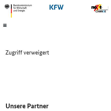
SrOnlyNavigation
Hauptmenü
Zugriff verweigert
SrOnlyServicemenü
Unsere Partner