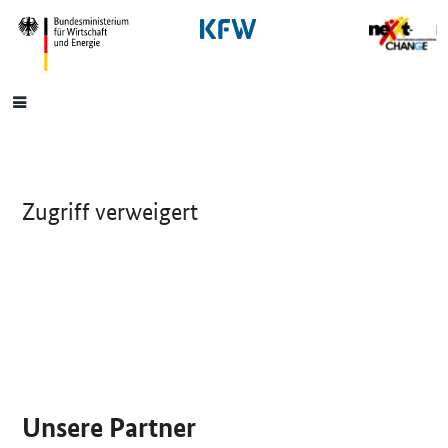
SrOnlyNavigation
Hauptmenü
Zugriff verweigert
SrOnlyServicemenü
Unsere Partner