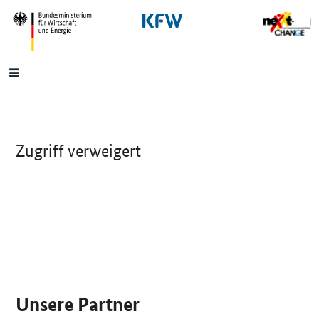
SrOnlyNavigation
Hauptmenü
Zugriff verweigert
SrOnlyServicemenü
Unsere Partner