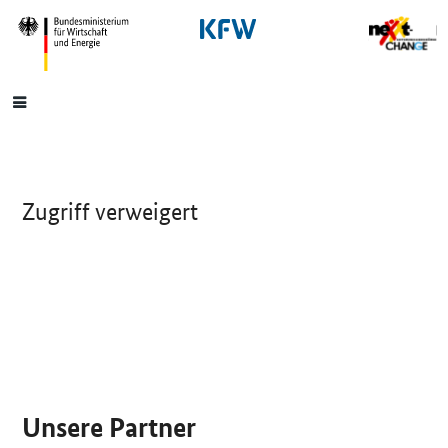
SrOnlyNavigation
Hauptmenü
Zugriff verweigert
SrOnlyServicemenü
Unsere Partner