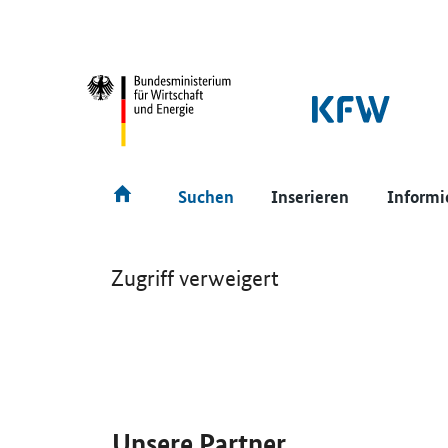
SrOnlyNavigation
Hauptmenü
Suchen
Inserieren
Informi
Zugriff verweigert
SrOnlyServicemenü
Unsere Partner