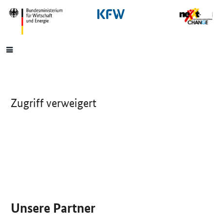
SrOnlyNavigation
Hauptmenü
Zugriff verweigert
SrOnlyServicemenü
Unsere Partner