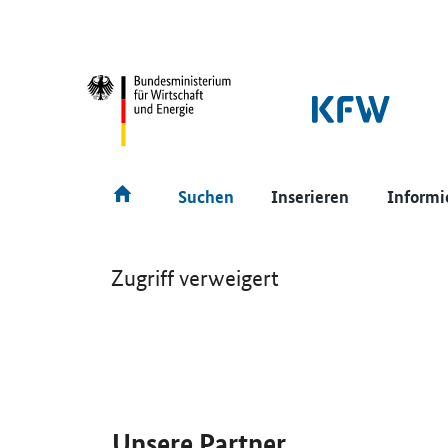
SrOnlyNavigation
Hauptmenü
Suchen
Inserieren
Informi
Zugriff verweigert
SrOnlyServicemenü
Unsere Partner