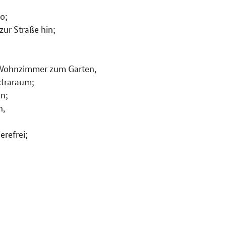
o;
zur Straße hin;
m Wohnzimmer zum Garten,
xtraraum;
n;
n,
erefrei;