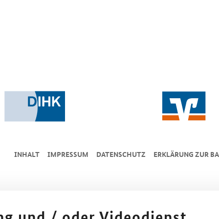
INHALT
IMPRESSUM
DA­TEN­SCHUTZ
ERKLÄRUNG ZUR BA
ing und / oder Videodienst