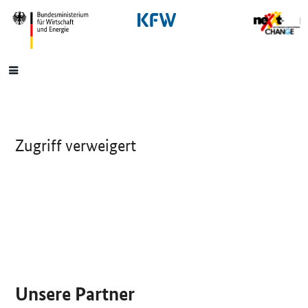
SrOnlyNavigation
Hauptmenü
Zugriff verweigert
SrOnlyServicemenü
Unsere Partner