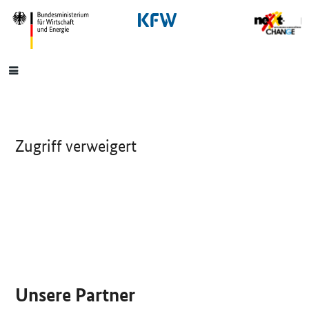
SrOnlyNavigation
Hauptmenü
Zugriff verweigert
SrOnlyServicemenü
Unsere Partner