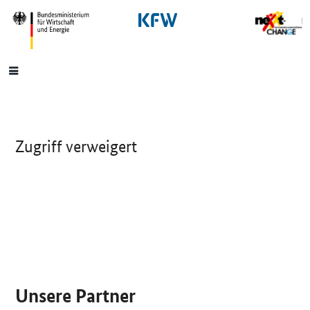
SrOnlyNavigation
Hauptmenü
Zugriff verweigert
SrOnlyServicemenü
Unsere Partner