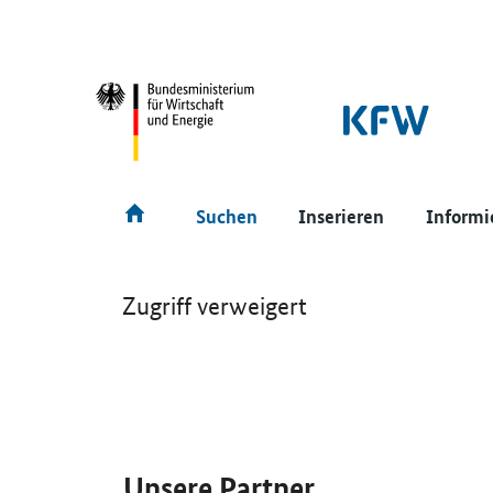
SrOnlyNavigation
Hauptmenü
Suchen
Inserieren
Informi
Zugriff verweigert
SrOnlyServicemenü
Unsere Partner