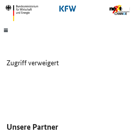
SrOnlyNavigation
Hauptmenü
Zugriff verweigert
SrOnlyServicemenü
Unsere Partner