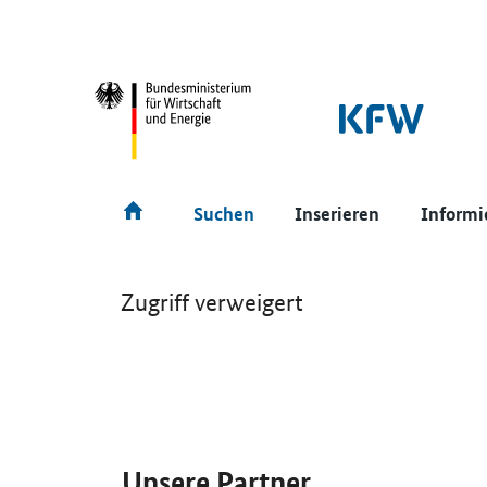
SrOnlyNavigation
Hauptmenü
Suchen
Inserieren
Informi
Zugriff verweigert
SrOnlyServicemenü
Unsere Partner