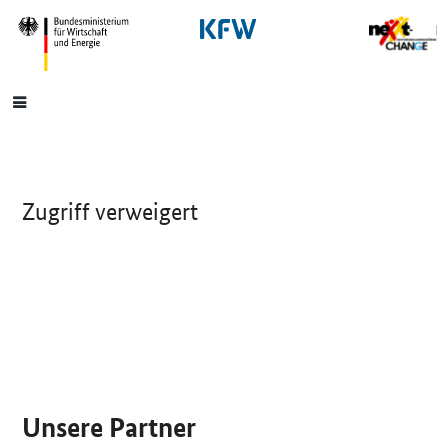
SrOnlyNavigation
Hauptmenü
Zugriff verweigert
SrOnlyServicemenü
Unsere Partner