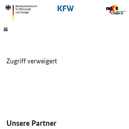
SrOnlyNavigation
Hauptmenü
Zugriff verweigert
SrOnlyServicemenü
Unsere Partner