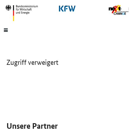
SrOnlyNavigation
Hauptmenü
Zugriff verweigert
SrOnlyServicemenü
Unsere Partner