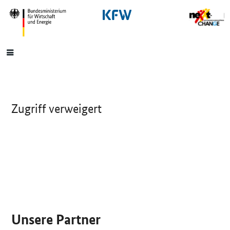
SrOnlyNavigation
Hauptmenü
Zugriff verweigert
SrOnlyServicemenü
Unsere Partner