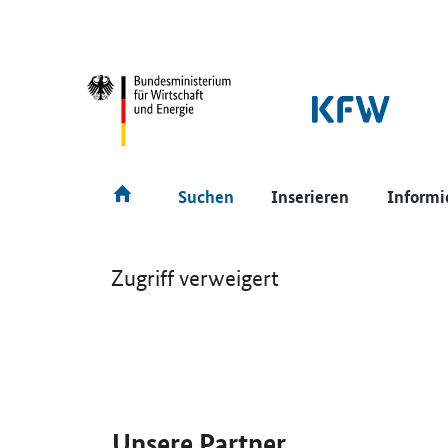
SrOnlyNavigation
Hauptmenü
Suchen
Inserieren
Informi
Zugriff verweigert
SrOnlyServicemenü
Unsere Partner