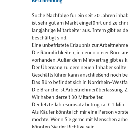
Beschreibung
Suche Nachfolge für ein seit 30 Jahren in
Details
ist sehr gut am Markt eingeführt und zeich
langjährige Mitarbeiter aus. Intern gibt es 
beschäftigt sind.
Eine unbefristete Erlaubnis zur Arbeitnehmer
Die Räumlichkeiten, in denen unser Büro ans
vorhanden. Außer dem Mietvertrag gibt es ke
Der Übergang zu dem neuen Inhaber sollte 
Geschäftsführer kann anschließend noch ber
Das Büro befindet sich in Nordrhein-Westfa
Die Branche ist Arbeitnehmerüberlassung-Ze
Wir haben derzeit 30 Mitarbeiter.
Der letzte Jahresumsatz betrug ca. € 1 Mio.
Als Käufer könnte ich mir eine Person vorste
möchte. Wenn Sie gerne mit Menschen arbeit
könnten Sie der Richtige sein.