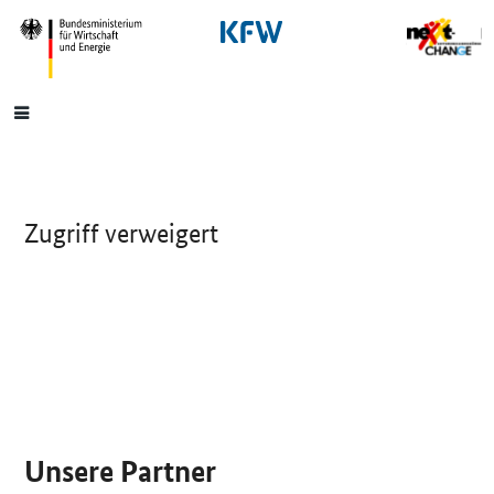
SrOnlyNavigation
Hauptmenü
Zugriff verweigert
SrOnlyServicemenü
Unsere Partner