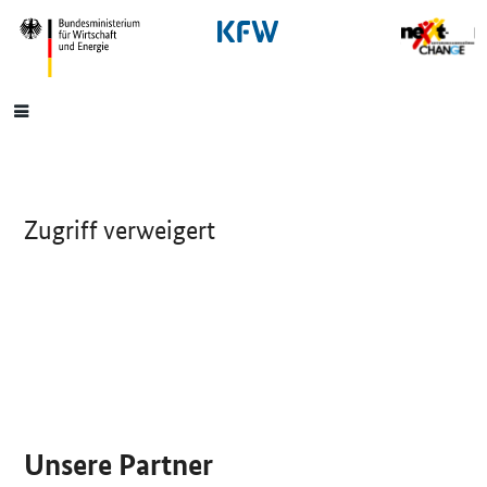
SrOnlyNavigation
Hauptmenü
Zugriff verweigert
SrOnlyServicemenü
Unsere Partner