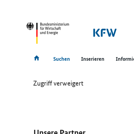
SrOnlyNavigation
Hauptmenü
Suchen
Inserieren
Informi
Zugriff verweigert
SrOnlyServicemenü
Unsere Partner