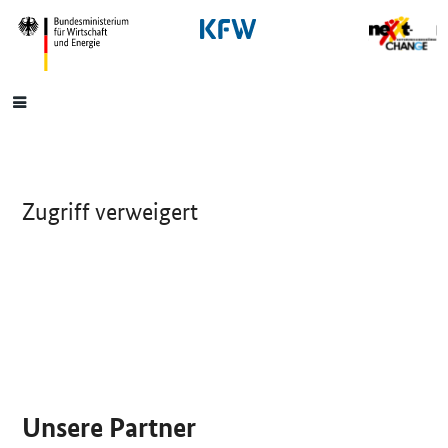
SrOnlyNavigation
Hauptmenü
Zugriff verweigert
SrOnlyServicemenü
Unsere Partner