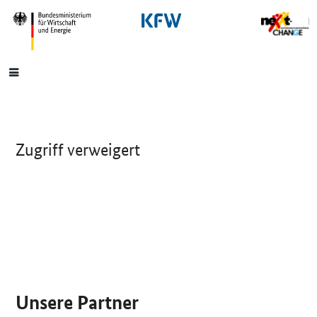
SrOnlyNavigation
Hauptmenü
Zugriff verweigert
SrOnlyServicemenü
Unsere Partner