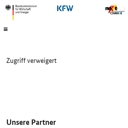
SrOnlyNavigation
Hauptmenü
Zugriff verweigert
SrOnlyServicemenü
Unsere Partner