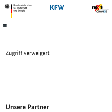
SrOnlyNavigation
Hauptmenü
Zugriff verweigert
SrOnlyServicemenü
Unsere Partner