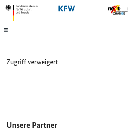
SrOnlyNavigation
Hauptmenü
Zugriff verweigert
SrOnlyServicemenü
Unsere Partner