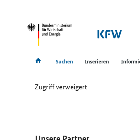
SrOnlyNavigation
Hauptmenü
Suchen
Inserieren
Informi
Zugriff verweigert
SrOnlyServicemenü
Unsere Partner