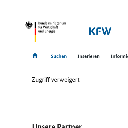
SrOnlyNavigation
Hauptmenü
Suchen
Inserieren
Informi
Zugriff verweigert
SrOnlyServicemenü
Unsere Partner