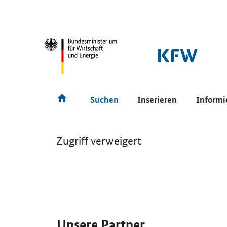
SrOnlyNavigation
Hauptmenü
Suchen
Inserieren
Informi
Zugriff verweigert
SrOnlyServicemenü
Unsere Partner