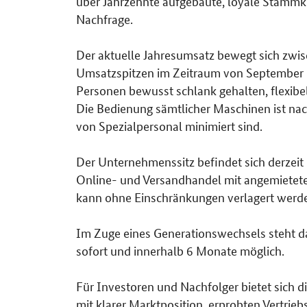
über Jahrzehnte aufgebaute, loyale Stammk
Nachfrage.
Der aktuelle Jahresumsatz bewegt sich zwis
Umsatzspitzen im Zeitraum von September bi
Personen bewusst schlank gehalten, flexibel
Die Bedienung sämtlicher Maschinen ist na
von Spezialpersonal minimiert sind.
Der Unternehmenssitz befindet sich derzeit
Online- und Versandhandel mit angemieteten
kann ohne Einschränkungen verlagert werd
Im Zuge eines Generationswechsels steht d
sofort und innerhalb 6 Monate möglich.
Für Investoren und Nachfolger bietet sich d
mit klarer Marktposition, erprobten Vertrie