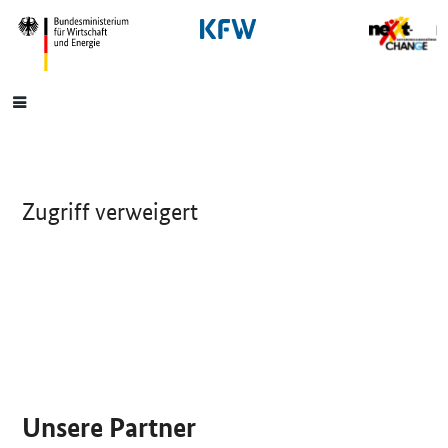
SrOnlyNavigation
Hauptmenü
Zugriff verweigert
SrOnlyServicemenü
Unsere Partner