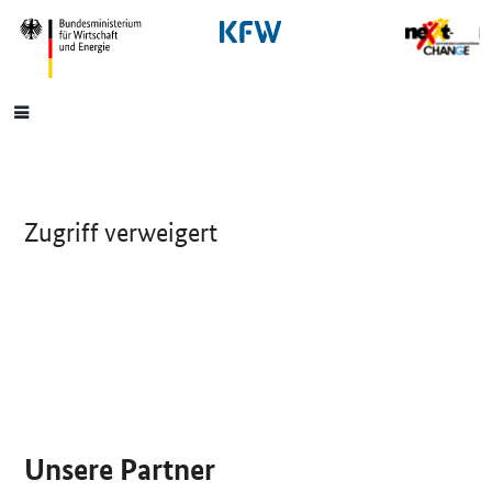
SrOnlyNavigation
Hauptmenü
Zugriff verweigert
SrOnlyServicemenü
Unsere Partner