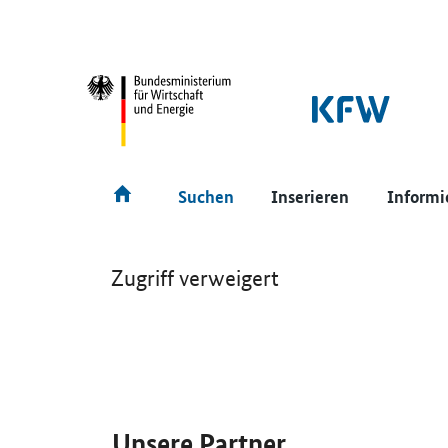
SrOnlyNavigation
Hauptmenü
Suchen
Inserieren
Informi
Zugriff verweigert
SrOnlyServicemenü
Unsere Partner