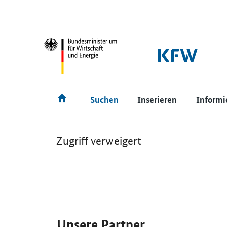
SrOnlyNavigation
Hauptmenü
Suchen
Inserieren
Informi
Zugriff verweigert
SrOnlyServicemenü
Unsere Partner