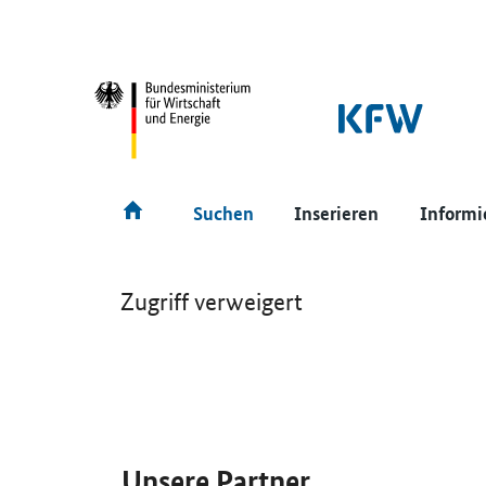
SrOnlyNavigation
Hauptmenü
Suchen
Inserieren
Informi
Zugriff verweigert
SrOnlyServicemenü
Unsere Partner