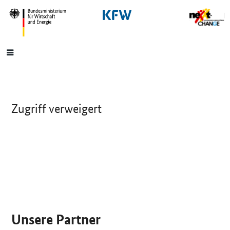
SrOnlyNavigation
Hauptmenü
Zugriff verweigert
SrOnlyServicemenü
Unsere Partner