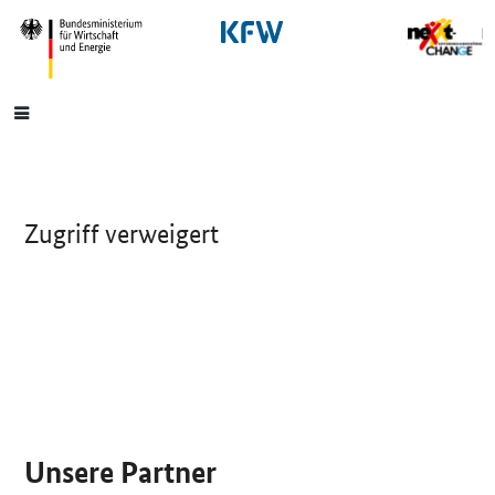
SrOnlyNavigation
Hauptmenü
Zugriff verweigert
SrOnlyServicemenü
Unsere Partner