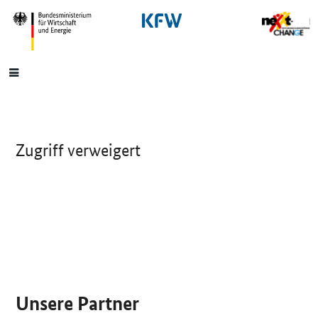
SrOnlyNavigation
Hauptmenü
Zugriff verweigert
SrOnlyServicemenü
Unsere Partner