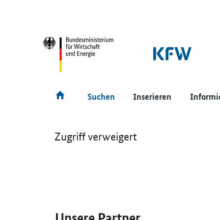
SrOnlyNavigation
Hauptmenü
Suchen
Inserieren
Informi
Zugriff verweigert
SrOnlyServicemenü
Unsere Partner