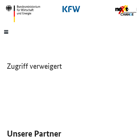
SrOnlyNavigation
Hauptmenü
Zugriff verweigert
SrOnlyServicemenü
Unsere Partner