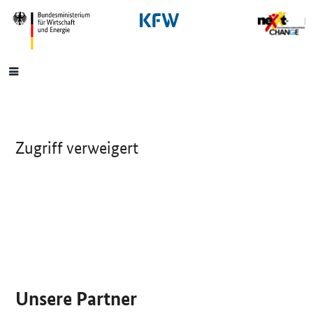
SrOnlyNavigation
Hauptmenü
Zugriff verweigert
SrOnlyServicemenü
Unsere Partner